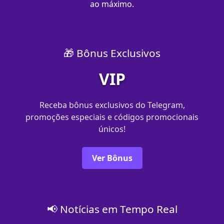
ao máximo.
🎁 Bônus Exclusivos
VIP
Receba bônus exclusivos do Telegram,
promoções especiais e códigos promocionais
únicos!
Ver Bônus
📢 Notícias em Tempo Real