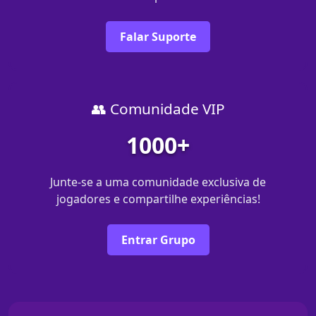
Falar Suporte
👥 Comunidade VIP
1000+
Junte-se a uma comunidade exclusiva de
jogadores e compartilhe experiências!
Entrar Grupo