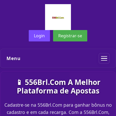
Login
Registrar-se
Menu
📱 556Brl.Com A Melhor
Plataforma de Apostas
Cadastre-se na 556Brl.Com para ganhar bônus no
cadastro e em cada recarga. Com a 556Brl.Com,