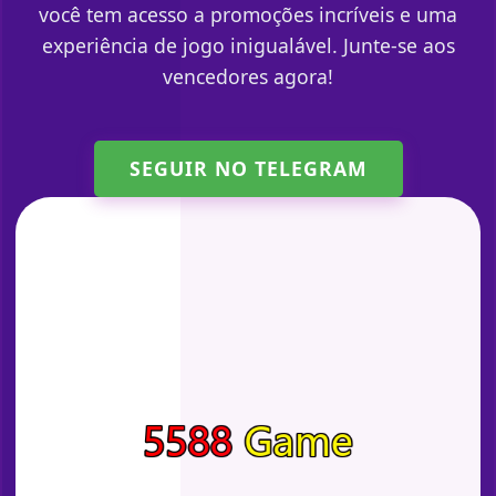
você tem acesso a promoções incríveis e uma
experiência de jogo inigualável. Junte-se aos
vencedores agora!
SEGUIR NO TELEGRAM