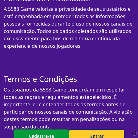
A 5588 Game valoriza a privacidade de seus usuários e
está empenhada em proteger todas as informações
pessoais fornecidas durante o uso de nossos canais de
comunicação. Todos os dados coletados são utilizados
exclusivamente para fins de melhoria contínua da
experiência de nossos jogadores.
Termos e Condições
Os usuários da 5588 Game concordam em respeitar
todas as regras e regulamentos estabelecidos. É
importante ler e entender todos os termos antes de
participar de nossos canais de comunicação. A violação
destes termos pode resultar em penalizações ou na
suspensão da conta.
X
Cadastre-se
Entrar