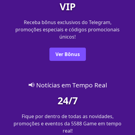
VIP
Receba bônus exclusivos do Telegram,
promoções especiais e códigos promocionais
únicos!
Ver Bônus
📢 Notícias em Tempo Real
24/7
Fique por dentro de todas as novidades,
promoções e eventos da 5588 Game em tempo
real!