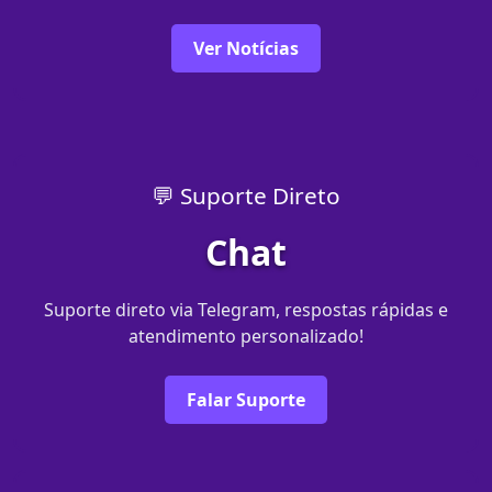
Ver Notícias
💬 Suporte Direto
Chat
Suporte direto via Telegram, respostas rápidas e
atendimento personalizado!
Falar Suporte