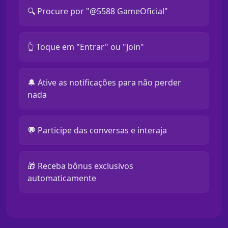
🔍 Procure por "@5588 GameOficial"
👆 Toque em "Entrar" ou "Join"
🔔 Ative as notificações para não perder
nada
💬 Participe das conversas e interaja
🎁 Receba bônus exclusivos
automaticamente