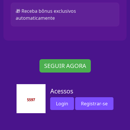
🎁 Receba bônus exclusivos
automaticamente
SEGUIR AGORA
Acessos
Login
Registrar-se