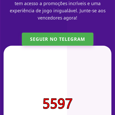
tem acesso a promoções incríveis e uma
experiência de jogo inigualável. Junte-se aos
vencedores agora!
SEGUIR NO TELEGRAM