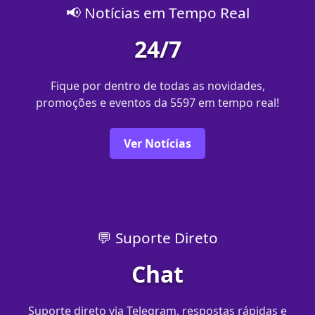
📢 Notícias em Tempo Real
24/7
Fique por dentro de todas as novidades,
promoções e eventos da 5597 em tempo real!
Ver Notícias
💬 Suporte Direto
Chat
Suporte direto via Telegram, respostas rápidas e