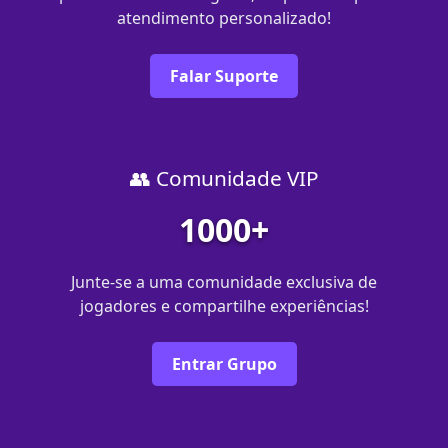
atendimento personalizado!
Falar Suporte
👥 Comunidade VIP
1000+
Junte-se a uma comunidade exclusiva de
jogadores e compartilhe experiências!
Entrar Grupo