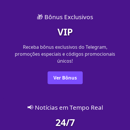
🎁 Bônus Exclusivos
VIP
Receba bônus exclusivos do Telegram,
promoções especiais e códigos promocionais
únicos!
Ver Bônus
📢 Notícias em Tempo Real
24/7