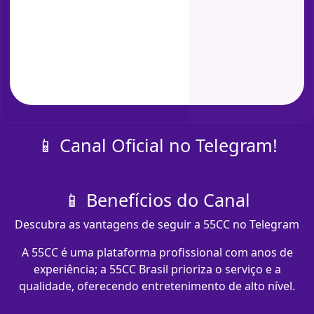
📱 Canal Oficial no Telegram!
📱 Benefícios do Canal
Descubra as vantagens de seguir a 55CC no Telegram
A 55CC é uma plataforma profissional com anos de
experiência; a 55CC Brasil prioriza o serviço e a
qualidade, oferecendo entretenimento de alto nível.