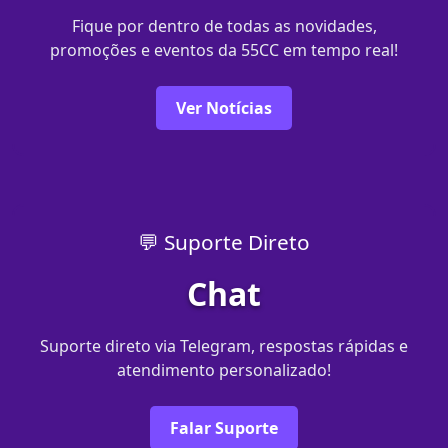
Fique por dentro de todas as novidades,
promoções e eventos da 55CC em tempo real!
Ver Notícias
💬 Suporte Direto
Chat
Suporte direto via Telegram, respostas rápidas e
atendimento personalizado!
Falar Suporte