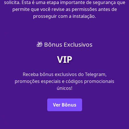
solicita. Esta é uma etapa importante de segurança que
permite que você revise as permissões antes de
prosseguir com a instalação.
🎁 Bônus Exclusivos
VIP
Receba bônus exclusivos do Telegram,
promoções especiais e códigos promocionais
únicos!
Ver Bônus