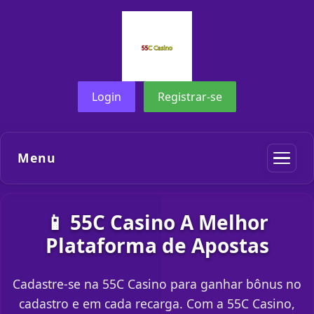
Login
Registrar-se
Menu
📱 55C Casino A Melhor
Plataforma de Apostas
Cadastre-se na 55C Casino para ganhar bônus no
cadastro e em cada recarga. Com a 55C Casino,