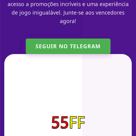
acesso a promoções incríveis e uma experiência
de jogo inigualável. Junte-se aos vencedores
agora!
SEGUIR NO TELEGRAM