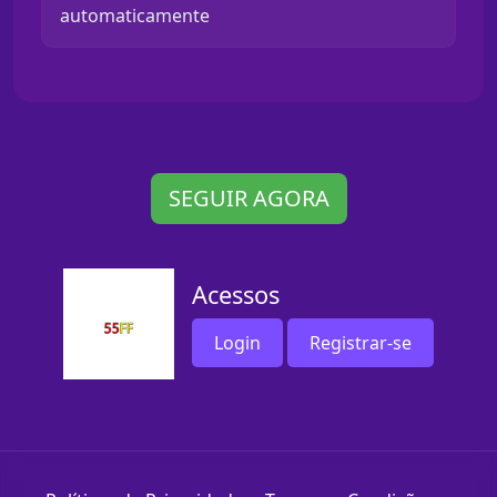
automaticamente
SEGUIR AGORA
Acessos
Login
Registrar-se