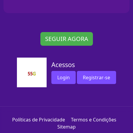
SEGUIR AGORA
Acessos
Login
Registrar-se
Políticas de Privacidade
Termos e Condições
Sitemap