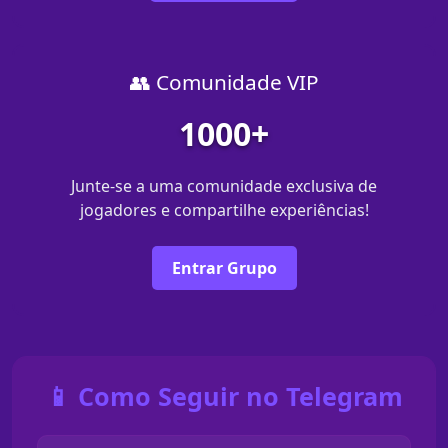
👥 Comunidade VIP
1000+
Junte-se a uma comunidade exclusiva de
jogadores e compartilhe experiências!
Entrar Grupo
📱 Como Seguir no Telegram