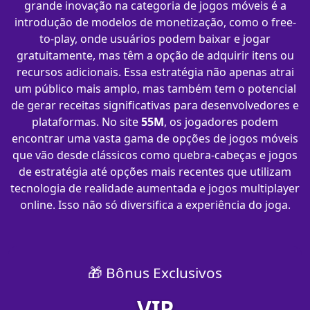
grande inovação na categoria de jogos móveis é a
introdução de modelos de monetização, como o free-
to-play, onde usuários podem baixar e jogar
gratuitamente, mas têm a opção de adquirir itens ou
recursos adicionais. Essa estratégia não apenas atrai
um público mais amplo, mas também tem o potencial
de gerar receitas significativas para desenvolvedores e
plataformas. No site
55M
, os jogadores podem
encontrar uma vasta gama de opções de jogos móveis
que vão desde clássicos como quebra-cabeças e jogos
de estratégia até opções mais recentes que utilizam
tecnologia de realidade aumentada e jogos multiplayer
online. Isso não só diversifica a experiência do joga.
🎁 Bônus Exclusivos
VIP