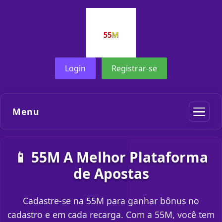
Login
Registrar-se
Menu
📱 55M A Melhor Plataforma
de Apostas
Cadastre-se na 55M para ganhar bônus no
cadastro e em cada recarga. Com a 55M, você tem