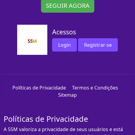
SEGUIR AGORA
Acessos
Login
Registrar-se
Políticas de Privacidade
Termos e Condições
Sitemap
Políticas de Privacidade
A 55M valoriza a privacidade de seus usuários e está