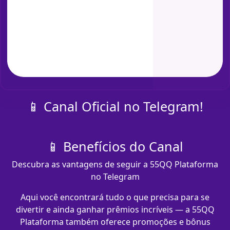
📱 Canal Oficial no Telegram!
📱 Benefícios do Canal
Descubra as vantagens de seguir a 55QQ Plataforma
no Telegram
Aqui você encontrará tudo o que precisa para se
divertir e ainda ganhar prêmios incríveis — a 55QQ
Plataforma também oferece promoções e bônus