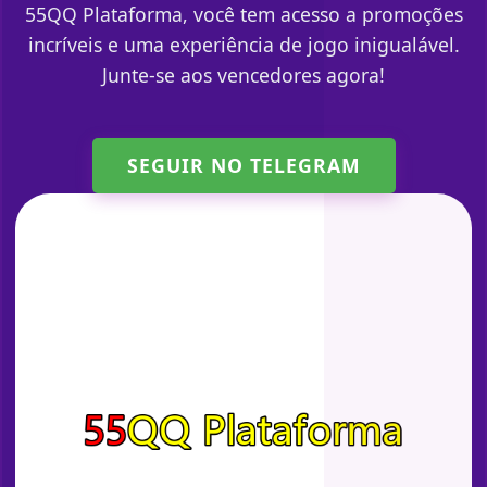
55QQ Plataforma, você tem acesso a promoções
incríveis e uma experiência de jogo inigualável.
Junte-se aos vencedores agora!
SEGUIR NO TELEGRAM