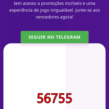
tem acesso a promoções incríveis e uma
experiência de jogo inigualável. Junte-se aos
vencedores agora!
SEGUIR NO TELEGRAM