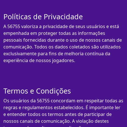
Políticas de Privacidade
A 56755 valoriza a privacidade de seus usuários e está
empenhada em proteger todas as informações
pessoais fornecidas durante o uso de nossos canais de
comunicação. Todos os dados coletados são utilizados
exclusivamente para fins de melhoria contínua da
experiência de nossos jogadores.
Termos e Condições
Os usuários da 56755 concordam em respeitar todas as
regras e regulamentos estabelecidos. É importante ler
e entender todos os termos antes de participar de
nossos canais de comunicação. A violação destes