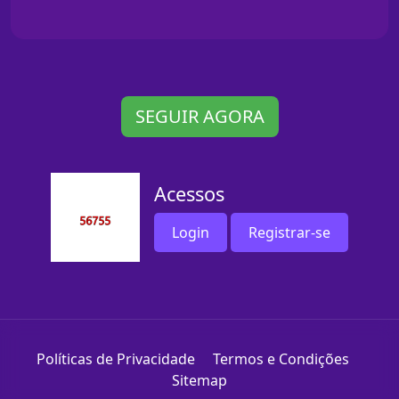
SEGUIR AGORA
Acessos
Login
Registrar-se
Políticas de Privacidade
Termos e Condições
Sitemap