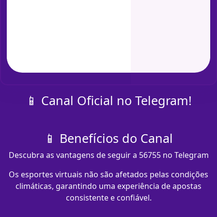
📱 Canal Oficial no Telegram!
📱 Benefícios do Canal
Descubra as vantagens de seguir a 56755 no Telegram
Os esportes virtuais não são afetados pelas condições
climáticas, garantindo uma experiência de apostas
consistente e confiável.