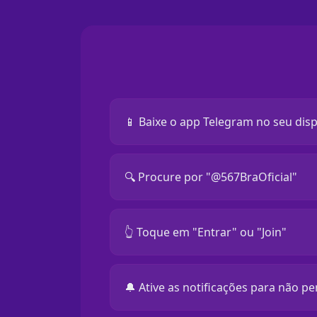
📱 Baixe o app Telegram no seu disp
🔍 Procure por "@567BraOficial"
👆 Toque em "Entrar" ou "Join"
🔔 Ative as notificações para não p