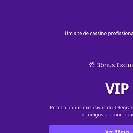
Um site de cassino profission
🎁 Bônus Exclu
VIP
Receba bônus exclusivos do Telegra
e códigos promocionai
Ver Bônus