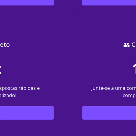
reto
👥 
t
espostas rápidas e
Junte-se a uma com
lizado!
compa
e