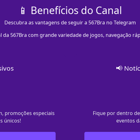
📱 Benefícios do Canal
Descubra as vantagens de seguir a 567Bra no Telegram
al da 567Bra com grande variedade de jogos, navegação rápid
sivos
📢 Notí
m, promoções especiais
Fique por dentro d
s únicos!
eventos d