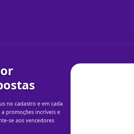
hor
postas
us no cadastro e em cada
 a promoções incríveis e
unte-se aos vencedores