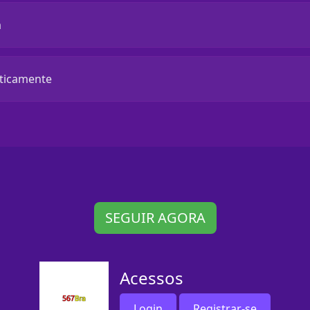
a
aticamente
SEGUIR AGORA
Acessos
Login
Registrar-se