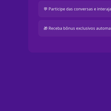
💬 Participe das conversas e interaj
🎁 Receba bônus exclusivos autom