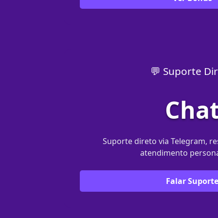
💬 Suporte Di
Cha
Suporte direto via Telegram, r
atendimento persona
Falar Suport