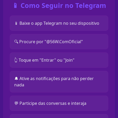
📱 Como Seguir no Telegram
📱 Baixe o app Telegram no seu dispositivo
🔍 Procure por "@56W.ComOficial"
👆 Toque em "Entrar" ou "Join"
🔔 Ative as notificações para não perder
nada
💬 Participe das conversas e interaja