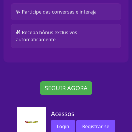
💬 Participe das conversas e interaja
🎁 Receba bônus exclusivos
automaticamente
SEGUIR AGORA
Acessos
Login
Registrar-se