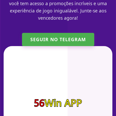
você tem acesso a promoções incríveis e uma
experiência de jogo inigualável. Junte-se aos
vencedores agora!
SEGUIR NO TELEGRAM