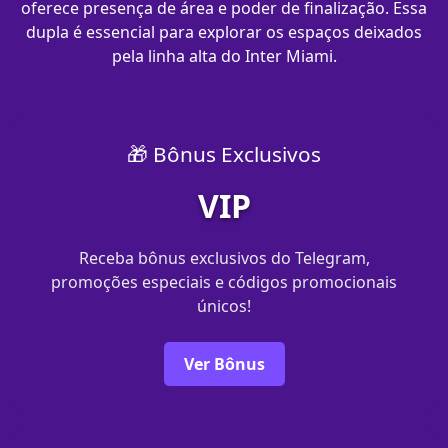
oferece presença de área e poder de finalização. Essa
dupla é essencial para explorar os espaços deixados
pela linha alta do Inter Miami.
🎁 Bônus Exclusivos
VIP
Receba bônus exclusivos do Telegram,
promoções especiais e códigos promocionais
únicos!
Ver Bônus