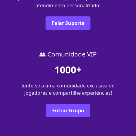
atendimento personalizado!
Falar Suporte
👥 Comunidade VIP
1000+
Junte-se a uma comunidade exclusiva de
jogadores e compartilhe experiências!
Entrar Grupo