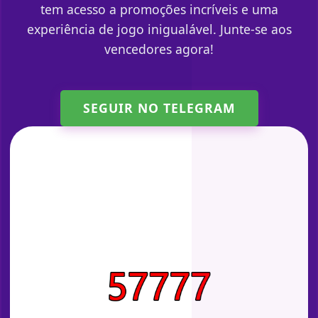
tem acesso a promoções incríveis e uma
experiência de jogo inigualável. Junte-se aos
vencedores agora!
SEGUIR NO TELEGRAM