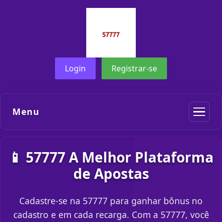
Login
Registrar-se
Menu
📱 57777 A Melhor Plataforma
de Apostas
Cadastre-se na 57777 para ganhar bônus no
cadastro e em cada recarga. Com a 57777, você