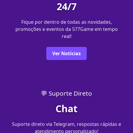
24/7
Fique por dentro de todas as novidades,
promoções e eventos da 577Game em tempo
real!
Ver Notícias
💬 Suporte Direto
Chat
Suporte direto via Telegram, respostas rápidas e
atendimento personalizado!