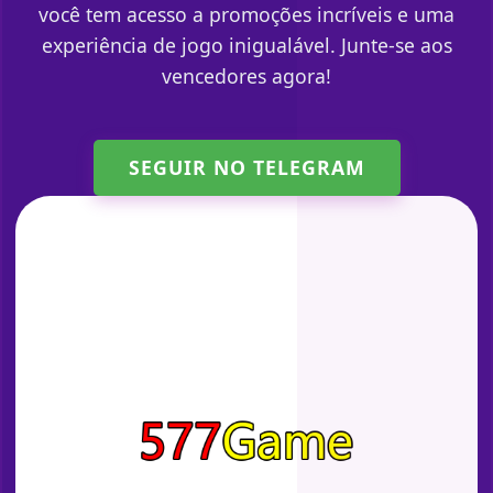
você tem acesso a promoções incríveis e uma
experiência de jogo inigualável. Junte-se aos
vencedores agora!
SEGUIR NO TELEGRAM