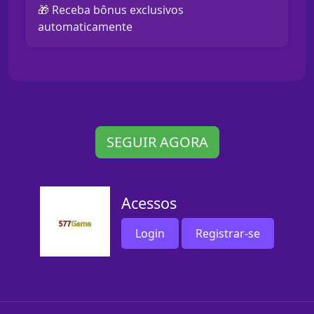
🎁 Receba bônus exclusivos
automaticamente
SEGUIR AGORA
Acessos
Login
Registrar-se