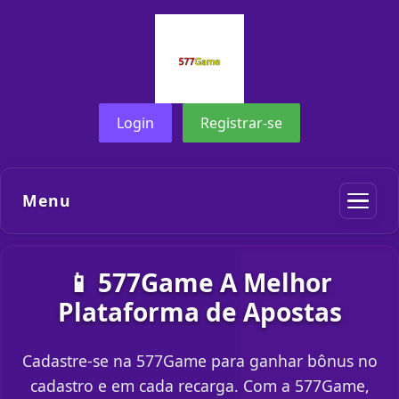
Login
Registrar-se
Menu
📱 577Game A Melhor
Plataforma de Apostas
Cadastre-se na 577Game para ganhar bônus no
cadastro e em cada recarga. Com a 577Game,