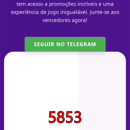
tem acesso a promoções incríveis e uma
experiência de jogo inigualável. Junte-se aos
vencedores agora!
SEGUIR NO TELEGRAM