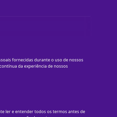
ssoais fornecidas durante o uso de nossos
 contínua da experiência de nossos
te ler e entender todos os termos antes de