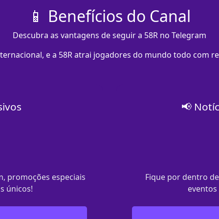
📱 Benefícios do Canal
Descubra as vantagens de seguir a 58R no Telegram
nternacional, e a 58R atrai jogadores do mundo todo com 
sivos
📢 Notí
m, promoções especiais
Fique por dentro d
s únicos!
eventos