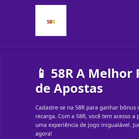
📱 58R A Melhor
de Apostas
Cadastre-se na 58R para ganhar bônus 
recarga. Com a 58R, você tem acesso a 
uma experiência de jogo inigualável. J
agora!