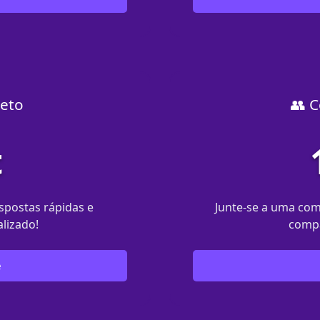
reto
👥 
t
espostas rápidas e
Junte-se a uma com
lizado!
compa
e