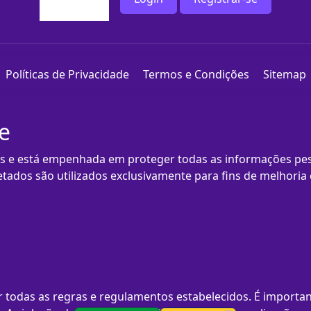
Políticas de Privacidade
Termos e Condições
Sitemap
de
ios e está empenhada em proteger todas as informações pe
tados são utilizados exclusivamente para fins de melhoria
todas as regras e regulamentos estabelecidos. É importan