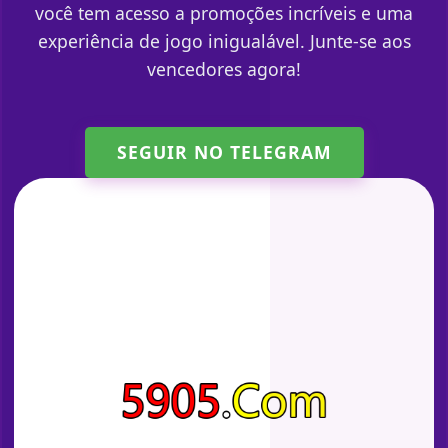
você tem acesso a promoções incríveis e uma
experiência de jogo inigualável. Junte-se aos
vencedores agora!
SEGUIR NO TELEGRAM