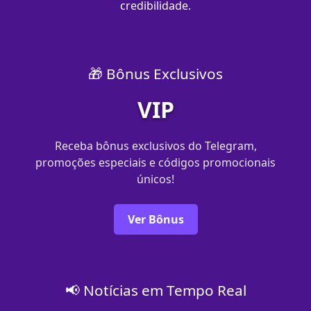
credibilidade.
🎁 Bônus Exclusivos
VIP
Receba bônus exclusivos do Telegram,
promoções especiais e códigos promocionais
únicos!
Ver Bônus
📢 Notícias em Tempo Real