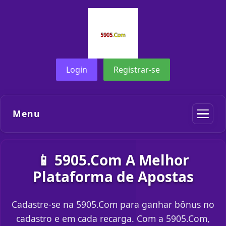
Login
Registrar-se
Menu
📱 5905.Com A Melhor
Plataforma de Apostas
Cadastre-se na 5905.Com para ganhar bônus no
cadastro e em cada recarga. Com a 5905.Com,