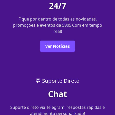
24/7
Fique por dentro de todas as novidades,
promoções e eventos da 5905.Com em tempo
real!
Ver Notícias
💬 Suporte Direto
Chat
Suporte direto via Telegram, respostas rápidas e
atendimento personalizado!