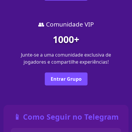
👥 Comunidade VIP
1000+
Junte-se a uma comunidade exclusiva de
jogadores e compartilhe experiências!
Entrar Grupo
📱 Como Seguir no Telegram