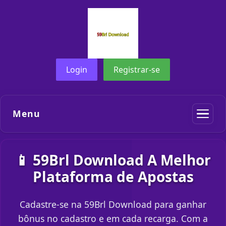
Login
Registrar-se
Menu
📱 59Brl Download A Melhor
Plataforma de Apostas
Cadastre-se na 59Brl Download para ganhar
bônus no cadastro e em cada recarga. Com a