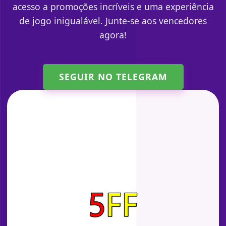
acesso a promoções incríveis e uma experiência
de jogo inigualável. Junte-se aos vencedores
agora!
SEGUIR NO TELEGRAM