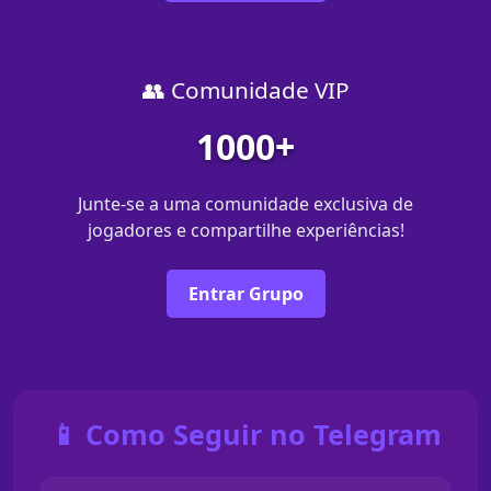
👥 Comunidade VIP
1000+
Junte-se a uma comunidade exclusiva de
jogadores e compartilhe experiências!
Entrar Grupo
📱 Como Seguir no Telegram