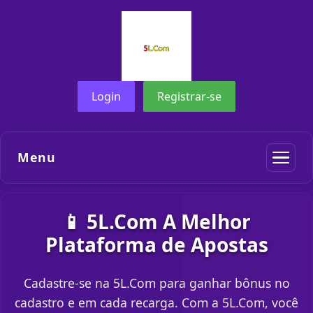
Login
Registrar-se
Menu
📱 5L.Com A Melhor
Plataforma de Apostas
Cadastre-se na 5L.Com para ganhar bônus no
cadastro e em cada recarga. Com a 5L.Com, você