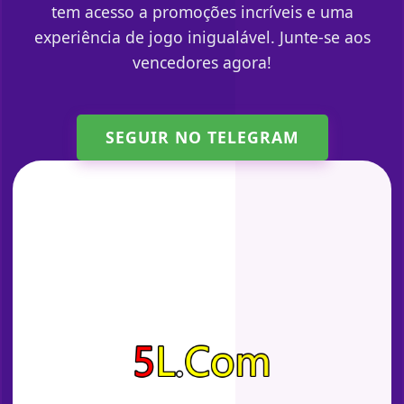
tem acesso a promoções incríveis e uma
experiência de jogo inigualável. Junte-se aos
vencedores agora!
SEGUIR NO TELEGRAM