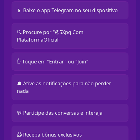
📱 Baixe o app Telegram no seu dispositivo
🔍 Procure por "@5Xpg Com
PlataformaOficial"
👆 Toque em "Entrar" ou "Join"
🔔 Ative as notificações para não perder
nada
💬 Participe das conversas e interaja
🎁 Receba bônus exclusivos