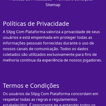
Sitemap
Políticas de Privacidade
A 5Xpg Com Plataforma valoriza a privacidade de seus
usuários e está empenhada em proteger todas as
informações pessoais fornecidas durante o uso de
nossos canais de comunicação. Todos os dados
coletados são utilizados exclusivamente para fins de
melhoria contínua da experiência de nossos jogadores.
Termos e Condições
Os usuários da 5Xpg Com Plataforma concordam em
respeitar todas as regras e regulamentos
estabelecidos. É importante ler e entender todos os