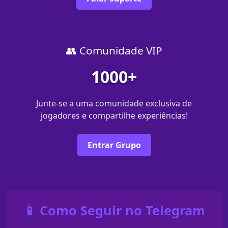
👥 Comunidade VIP
1000+
Junte-se a uma comunidade exclusiva de
jogadores e compartilhe experiências!
Entrar Grupo
📱 Como Seguir no Telegram