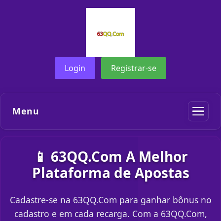
Login
Registrar-se
Menu
📱 63QQ.Com A Melhor
Plataforma de Apostas
Cadastre-se na 63QQ.Com para ganhar bônus no
cadastro e em cada recarga. Com a 63QQ.Com,