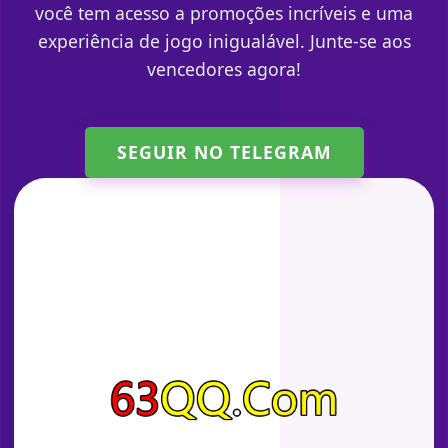
você tem acesso a promoções incríveis e uma
experiência de jogo inigualável. Junte-se aos
vencedores agora!
SEGUIR NO TELEGRAM