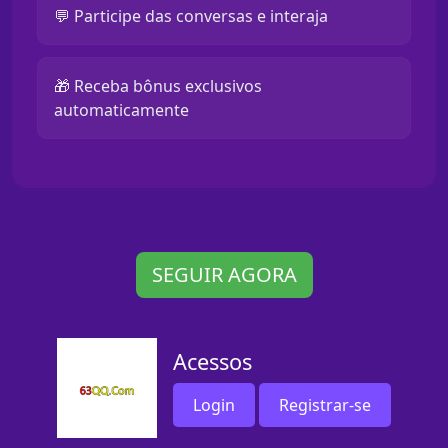
💬 Participe das conversas e interaja
🎁 Receba bônus exclusivos
automaticamente
SEGUIR AGORA
Acessos
Login
Registrar-se