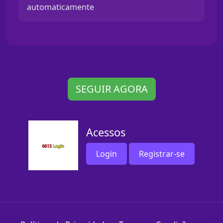
automaticamente
SEGUIR AGORA
Acessos
Login
Registrar-se