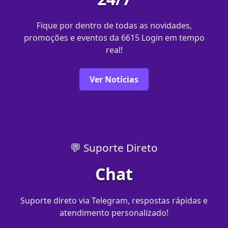
Fique por dentro de todas as novidades,
promoções e eventos da 6615 Login em tempo
real!
Ver Notícias
💬 Suporte Direto
Chat
Suporte direto via Telegram, respostas rápidas e
atendimento personalizado!