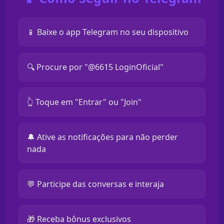
📱 Baixe o app Telegram no seu dispositivo
🔍 Procure por "@6615 LoginOficial"
👆 Toque em "Entrar" ou "Join"
🔔 Ative as notificações para não perder
nada
💬 Participe das conversas e interaja
🎁 Receba bônus exclusivos