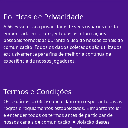
Políticas de Privacidade
A 66Dv valoriza a privacidade de seus usuários e está
empenhada em proteger todas as informações
pessoais fornecidas durante o uso de nossos canais de
comunicação. Todos os dados coletados são utilizados
exclusivamente para fins de melhoria contínua da
experiência de nossos jogadores.
Termos e Condições
Os usuários da 66Dv concordam em respeitar todas as
regras e regulamentos estabelecidos. É importante ler
e entender todos os termos antes de participar de
nossos canais de comunicação. A violação destes