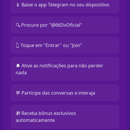
📱 Baixe o app Telegram no seu dispositivo
🔍 Procure por "@66DvOficial"
👆 Toque em "Entrar" ou "Join"
🔔 Ative as notificações para não perder
nada
💬 Participe das conversas e interaja
🎁 Receba bônus exclusivos
automaticamente