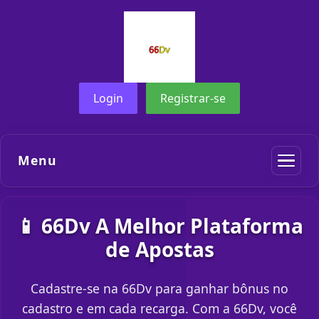
Login
Registrar-se
Menu
📱 66Dv A Melhor Plataforma
de Apostas
Cadastre-se na 66Dv para ganhar bônus no
cadastro e em cada recarga. Com a 66Dv, você