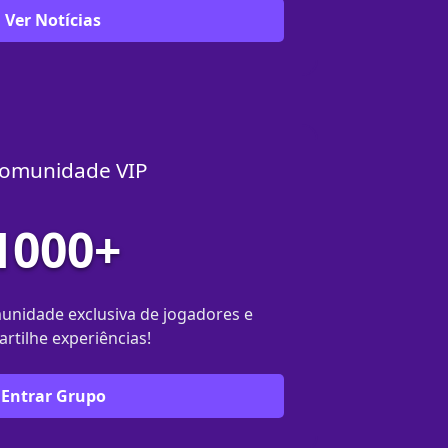
Ver Notícias
Comunidade VIP
1000+
unidade exclusiva de jogadores e
rtilhe experiências!
Entrar Grupo