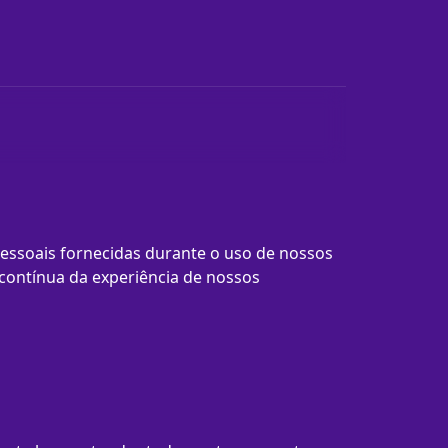
pessoais fornecidas durante o uso de nossos
 contínua da experiência de nossos