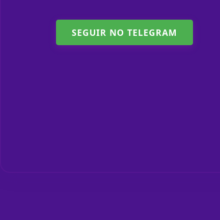
SEGUIR NO TELEGRAM