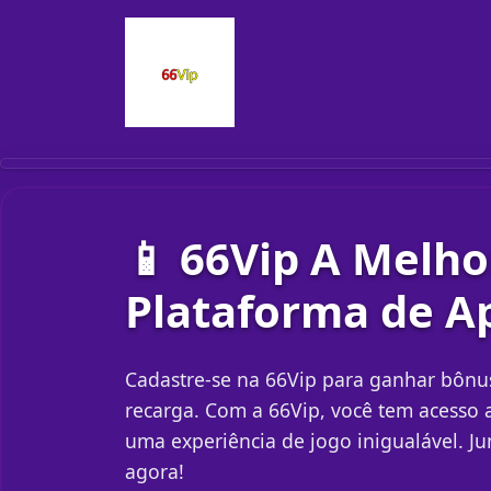
📱 66Vip A Melho
Plataforma de A
Cadastre-se na 66Vip para ganhar bônu
recarga. Com a 66Vip, você tem acesso 
uma experiência de jogo inigualável. J
agora!