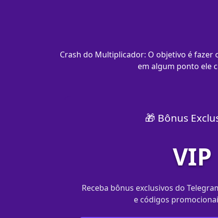
Crash do Multiplicador: O objetivo é faze
em algum ponto ele ca
🎁 Bônus Exclu
VIP
Receba bônus exclusivos do Telegra
e códigos promocionai