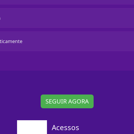
a
aticamente
SEGUIR AGORA
Acessos