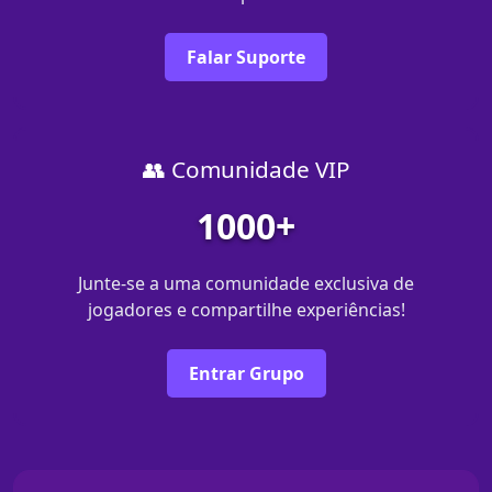
Falar Suporte
👥 Comunidade VIP
1000+
Junte-se a uma comunidade exclusiva de
jogadores e compartilhe experiências!
Entrar Grupo