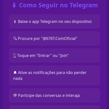
📱 Como Seguir no Telegram
📱 Baixe o app Telegram no seu dispositivo
🔍 Procure por "@676T.ComOficial"
👆 Toque em "Entrar" ou "Join"
🔔 Ative as notificações para não perder
nada
💬 Participe das conversas e interaja