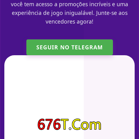
você tem acesso a promoções incríveis e uma
experiência de jogo inigualável. Junte-se aos
vencedores agora!
SEGUIR NO TELEGRAM