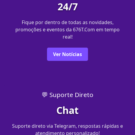
24/7
Fique por dentro de todas as novidades,
promoções e eventos da 676T.Com em tempo
real!
Ver Notícias
💬 Suporte Direto
Chat
Suporte direto via Telegram, respostas rápidas e
atendimento personalizado!