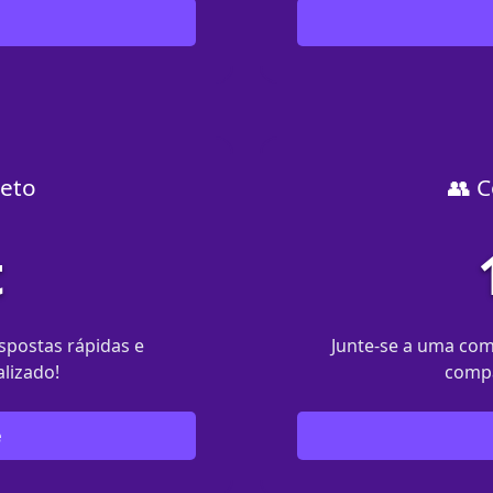
reto
👥 
t
espostas rápidas e
Junte-se a uma com
lizado!
compa
e