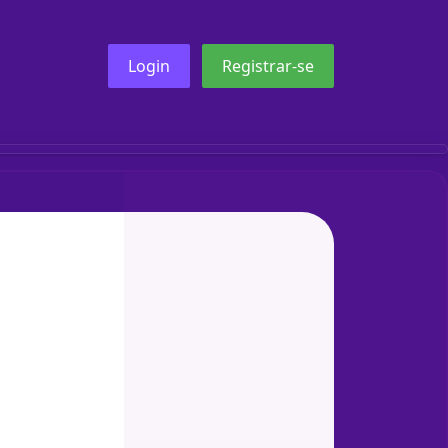
Login
Registrar-se