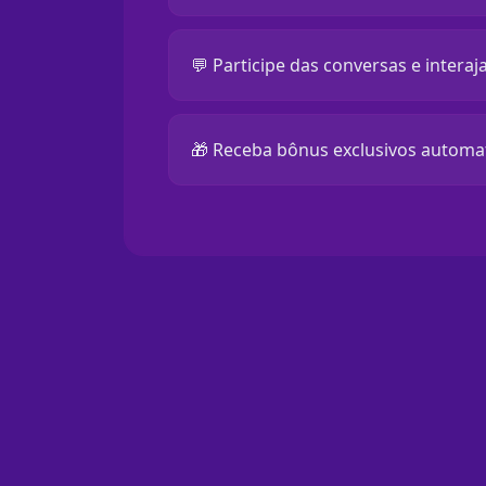
💬 Participe das conversas e interaj
🎁 Receba bônus exclusivos autom