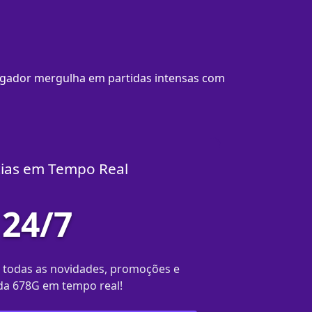
ogador mergulha em partidas intensas com
cias em Tempo Real
24/7
e todas as novidades, promoções e
da 678G em tempo real!