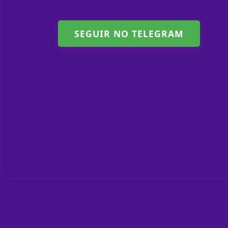
SEGUIR NO TELEGRAM