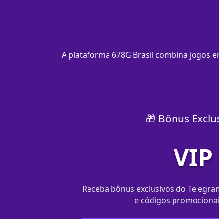
A plataforma 678G Brasil combina jogos 
🎁 Bônus Exclu
VIP
Receba bônus exclusivos do Telegra
e códigos promocionai