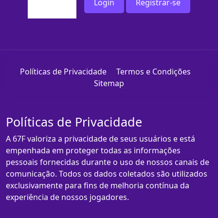
Login
Registrar-se
Políticas de Privacidade
Termos e Condições
Sitemap
Políticas de Privacidade
A 67F valoriza a privacidade de seus usuários e está
empenhada em proteger todas as informações
pessoais fornecidas durante o uso de nossos canais de
comunicação. Todos os dados coletados são utilizados
exclusivamente para fins de melhoria contínua da
experiência de nossos jogadores.