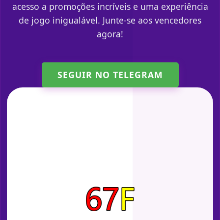
acesso a promoções incríveis e uma experiência
de jogo inigualável. Junte-se aos vencedores
agora!
SEGUIR NO TELEGRAM