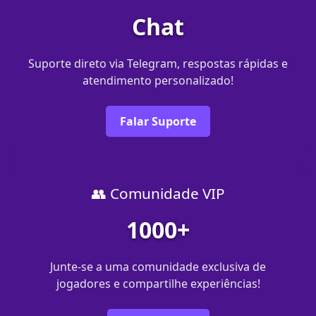
Chat
Suporte direto via Telegram, respostas rápidas e
atendimento personalizado!
Falar Suporte
👥 Comunidade VIP
1000+
Junte-se a uma comunidade exclusiva de
jogadores e compartilhe experiências!