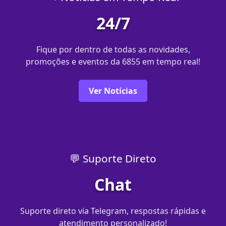
24/7
Fique por dentro de todas as novidades,
promoções e eventos da 6855 em tempo real!
Ver Notícias
💬 Suporte Direto
Chat
Suporte direto via Telegram, respostas rápidas e
atendimento personalizado!