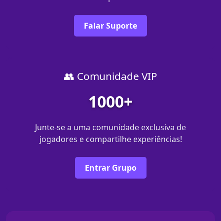
Falar Suporte
👥 Comunidade VIP
1000+
Junte-se a uma comunidade exclusiva de
jogadores e compartilhe experiências!
Entrar Grupo