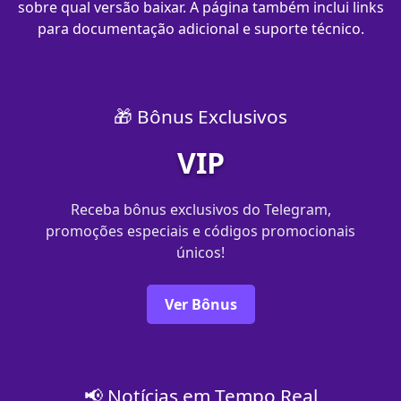
sobre qual versão baixar. A página também inclui links
para documentação adicional e suporte técnico.
🎁 Bônus Exclusivos
VIP
Receba bônus exclusivos do Telegram,
promoções especiais e códigos promocionais
únicos!
Ver Bônus
📢 Notícias em Tempo Real