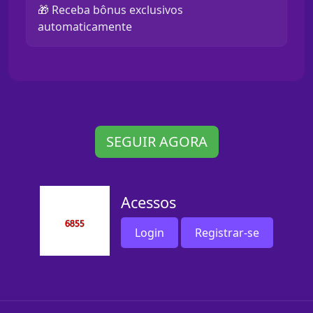
🎁 Receba bônus exclusivos
automaticamente
SEGUIR AGORA
Acessos
Login
Registrar-se