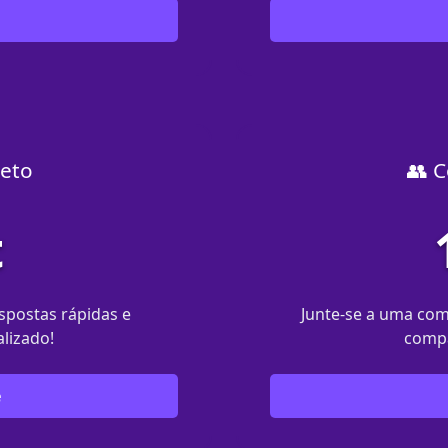
reto
👥 
t
espostas rápidas e
Junte-se a uma com
lizado!
compa
e