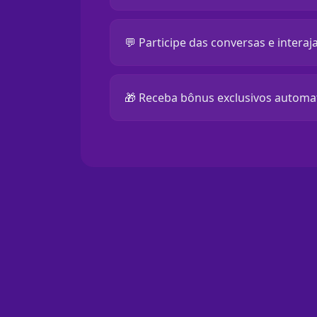
💬 Participe das conversas e interaj
🎁 Receba bônus exclusivos autom