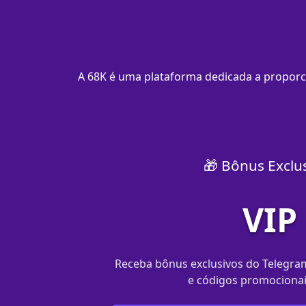
A 68K é uma plataforma dedicada a proporcio
🎁 Bônus Exclu
VIP
Receba bônus exclusivos do Telegra
e códigos promocionai