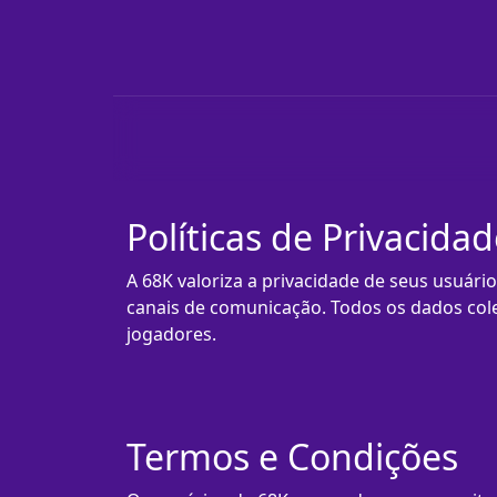
Políticas de Privacida
A 68K valoriza a privacidade de seus usuár
canais de comunicação. Todos os dados cole
jogadores.
Termos e Condições