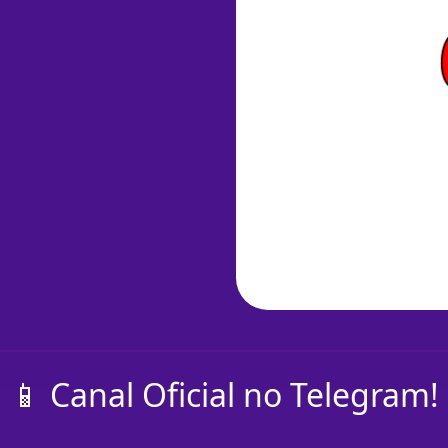
📱 Canal Oficial no Telegram!