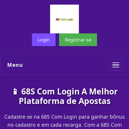
Login
Registrar-se
Menu
📱 68S Com Login A Melhor
Plataforma de Apostas
Cadastre-se na 68S Com Login para ganhar bônus
no cadastro e em cada recarga. Com a 68S Com