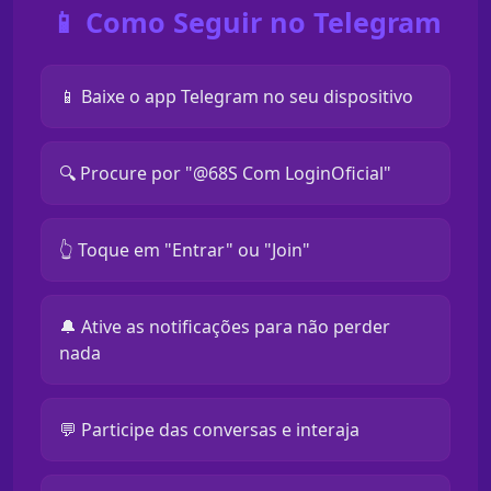
📱 Como Seguir no Telegram
📱 Baixe o app Telegram no seu dispositivo
🔍 Procure por "@68S Com LoginOficial"
👆 Toque em "Entrar" ou "Join"
🔔 Ative as notificações para não perder
nada
💬 Participe das conversas e interaja