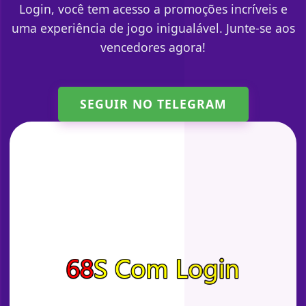
Login, você tem acesso a promoções incríveis e
uma experiência de jogo inigualável. Junte-se aos
vencedores agora!
SEGUIR NO TELEGRAM