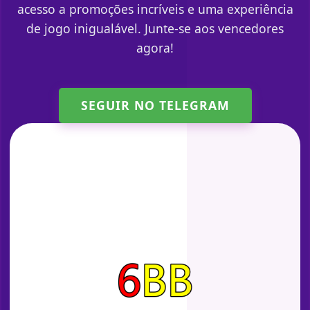
acesso a promoções incríveis e uma experiência
de jogo inigualável. Junte-se aos vencedores
agora!
SEGUIR NO TELEGRAM