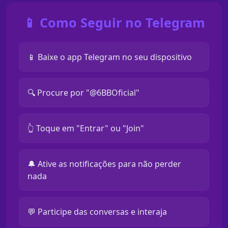
📱 Como Seguir no Telegram
📱 Baixe o app Telegram no seu dispositivo
🔍 Procure por "@6BBOficial"
👆 Toque em "Entrar" ou "Join"
🔔 Ative as notificações para não perder
nada
💬 Participe das conversas e interaja