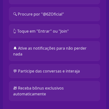
🔍 Procure por "@6ZOficial"
👆 Toque em "Entrar" ou "Join"
🔔 Ative as notificações para não perder
nada
💬 Participe das conversas e interaja
🎁 Receba bônus exclusivos
automaticamente