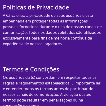
Políticas de Privacidade
A 6Z valoriza a privacidade de seus usuários e está
empenhada em proteger todas as informações
pessoais fornecidas durante o uso de nossos canais de
comunicação. Todos os dados coletados são utilizados
exclusivamente para fins de melhoria contínua da
experiência de nossos jogadores.
Termos e Condições
Os usuários da 6Z concordam em respeitar todas as
regras e regulamentos estabelecidos. É importante ler
e entender todos os termos antes de participar de
nossos canais de comunicação. A violação destes
termos pode resultar em penalizações ou na
suspensão da conta.