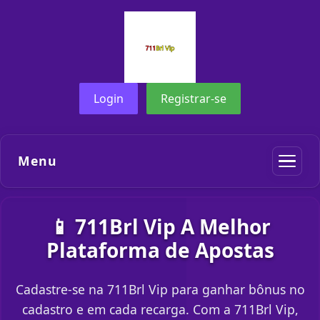
Login
Registrar-se
Menu
📱 711Brl Vip A Melhor
Plataforma de Apostas
Cadastre-se na 711Brl Vip para ganhar bônus no
cadastro e em cada recarga. Com a 711Brl Vip,