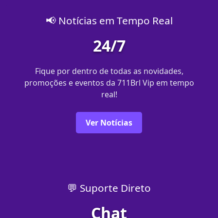
📢 Notícias em Tempo Real
24/7
Fique por dentro de todas as novidades,
promoções e eventos da 711Brl Vip em tempo
real!
Ver Notícias
💬 Suporte Direto
Chat