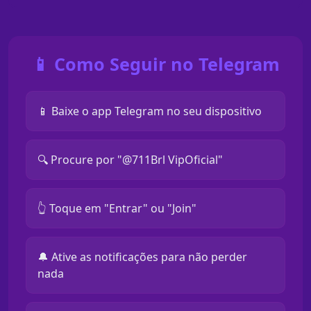
📱 Como Seguir no Telegram
📱 Baixe o app Telegram no seu dispositivo
🔍 Procure por "@711Brl VipOficial"
👆 Toque em "Entrar" ou "Join"
🔔 Ative as notificações para não perder
nada