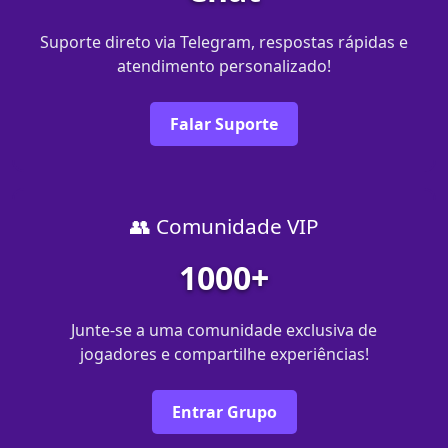
Suporte direto via Telegram, respostas rápidas e
atendimento personalizado!
Falar Suporte
👥 Comunidade VIP
1000+
Junte-se a uma comunidade exclusiva de
jogadores e compartilhe experiências!
Entrar Grupo