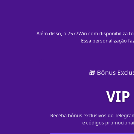
Além disso, o 7577Win com​ disponibiliza t
Essa personalização fa
🎁 Bônus Exclu
VIP
Receba bônus exclusivos do Telegra
e códigos promocionai