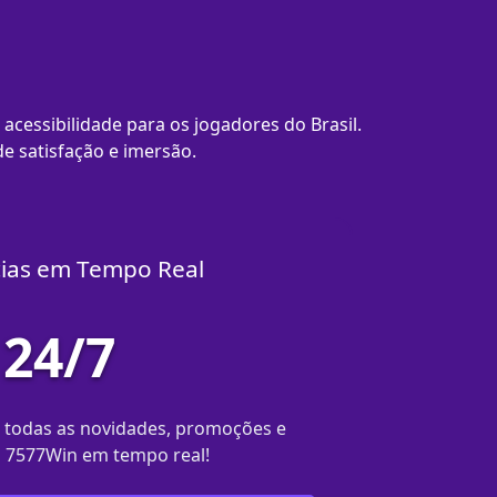
acessibilidade para os jogadores do Brasil.
e satisfação e imersão.
cias em Tempo Real
24/7
e todas as novidades, promoções e
 7577Win em tempo real!