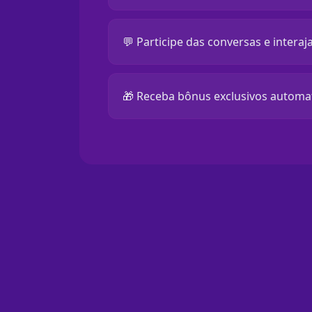
💬 Participe das conversas e interaj
🎁 Receba bônus exclusivos autom