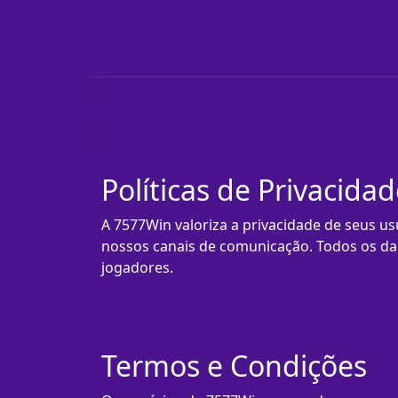
Políticas de Privacida
A 7577Win valoriza a privacidade de seus u
nossos canais de comunicação. Todos os dad
jogadores.
Termos e Condições