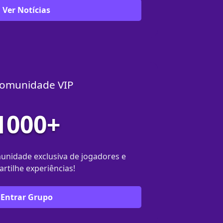
Ver Notícias
Comunidade VIP
1000+
unidade exclusiva de jogadores e
rtilhe experiências!
Entrar Grupo