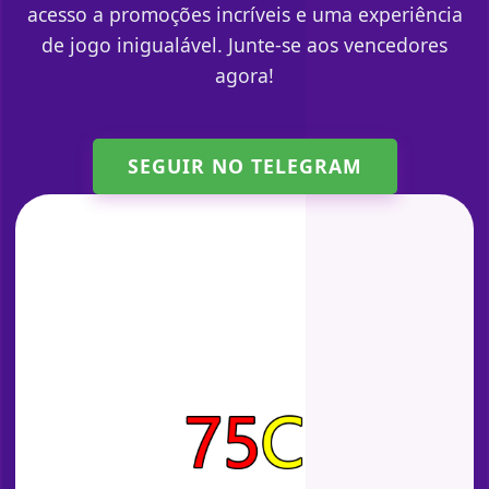
acesso a promoções incríveis e uma experiência
de jogo inigualável. Junte-se aos vencedores
agora!
SEGUIR NO TELEGRAM