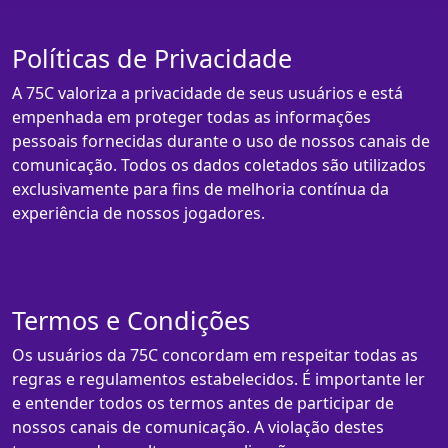
Políticas de Privacidade
A 75C valoriza a privacidade de seus usuários e está
empenhada em proteger todas as informações
pessoais fornecidas durante o uso de nossos canais de
comunicação. Todos os dados coletados são utilizados
exclusivamente para fins de melhoria contínua da
experiência de nossos jogadores.
Termos e Condições
Os usuários da 75C concordam em respeitar todas as
regras e regulamentos estabelecidos. É importante ler
e entender todos os termos antes de participar de
nossos canais de comunicação. A violação destes