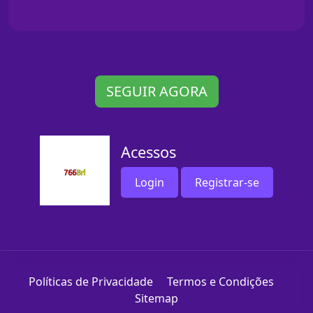
SEGUIR AGORA
Acessos
Login
Registrar-se
Políticas de Privacidade
Termos e Condições
Sitemap