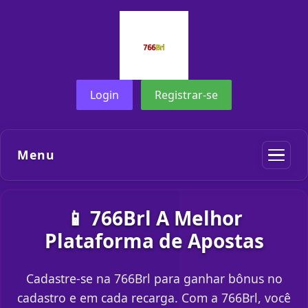
Login
Registrar-se
Menu
📱 766Brl A Melhor
Plataforma de Apostas
Cadastre-se na 766Brl para ganhar bônus no
cadastro e em cada recarga. Com a 766Brl, você