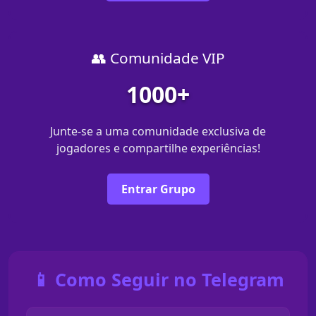
👥 Comunidade VIP
1000+
Junte-se a uma comunidade exclusiva de
jogadores e compartilhe experiências!
Entrar Grupo
📱 Como Seguir no Telegram