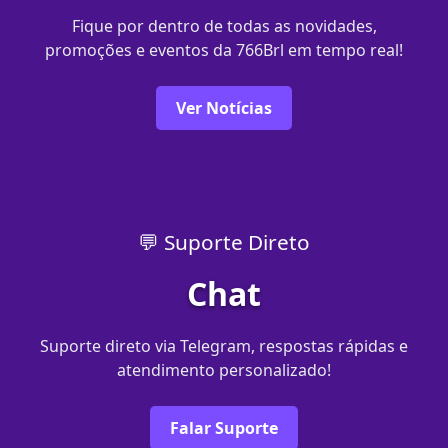
Fique por dentro de todas as novidades,
promoções e eventos da 766Brl em tempo real!
Ver Notícias
💬 Suporte Direto
Chat
Suporte direto via Telegram, respostas rápidas e
atendimento personalizado!
Falar Suporte