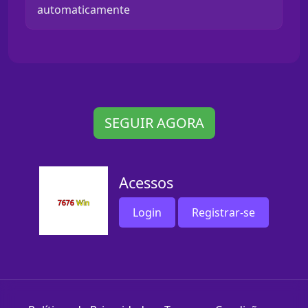
automaticamente
SEGUIR AGORA
Acessos
Login
Registrar-se