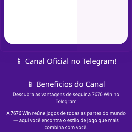
📱 Canal Oficial no Telegram!
📱 Benefícios do Canal
Descubra as vantagens de seguir a 7676 Win no
Telegram
A 7676 Win reúne jogos de todas as partes do mundo
— aqui você encontra o estilo de jogo que mais
combina com você.