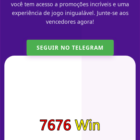
você tem acesso a promoções incríveis e uma
experiência de jogo inigualável. Junte-se aos
vencedores agora!
SEGUIR NO TELEGRAM