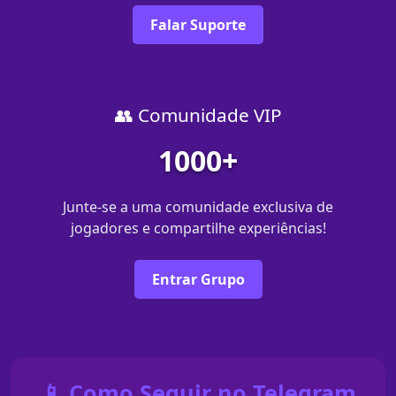
Falar Suporte
👥 Comunidade VIP
1000+
Junte-se a uma comunidade exclusiva de
jogadores e compartilhe experiências!
Entrar Grupo
📱 Como Seguir no Telegram