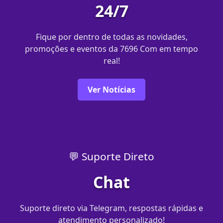
24/7
Fique por dentro de todas as novidades,
promoções e eventos da 7696 Com em tempo
real!
Ver Notícias
💬 Suporte Direto
Chat
Suporte direto via Telegram, respostas rápidas e
atendimento personalizado!