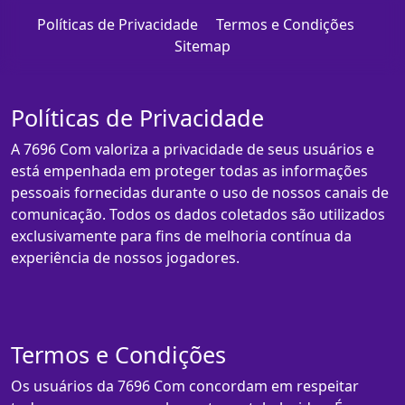
Políticas de Privacidade
Termos e Condições
Sitemap
Políticas de Privacidade
A 7696 Com valoriza a privacidade de seus usuários e
está empenhada em proteger todas as informações
pessoais fornecidas durante o uso de nossos canais de
comunicação. Todos os dados coletados são utilizados
exclusivamente para fins de melhoria contínua da
experiência de nossos jogadores.
Termos e Condições
Os usuários da 7696 Com concordam em respeitar