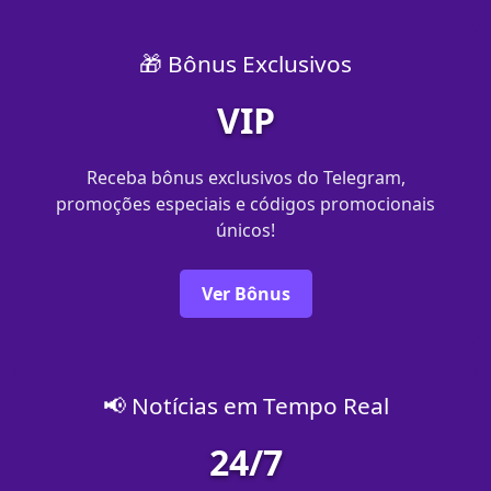
🎁 Bônus Exclusivos
VIP
Receba bônus exclusivos do Telegram,
promoções especiais e códigos promocionais
únicos!
Ver Bônus
📢 Notícias em Tempo Real
24/7