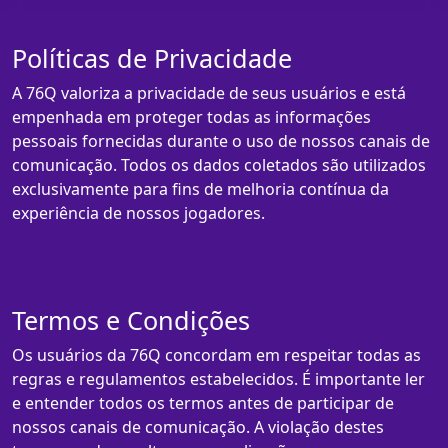
Políticas de Privacidade
A 76Q valoriza a privacidade de seus usuários e está
empenhada em proteger todas as informações
pessoais fornecidas durante o uso de nossos canais de
comunicação. Todos os dados coletados são utilizados
exclusivamente para fins de melhoria contínua da
experiência de nossos jogadores.
Termos e Condições
Os usuários da 76Q concordam em respeitar todas as
regras e regulamentos estabelecidos. É importante ler
e entender todos os termos antes de participar de
nossos canais de comunicação. A violação destes