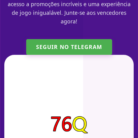
acesso a promoções incríveis e uma experiência
de jogo inigualável. Junte-se aos vencedores
agora!
SEGUIR NO TELEGRAM