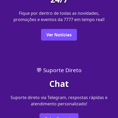
Fique por dentro de todas as novidades,
promoções e eventos da 7777 em tempo real!
Ver Notícias
💬 Suporte Direto
Chat
Suporte direto via Telegram, respostas rápidas e
atendimento personalizado!