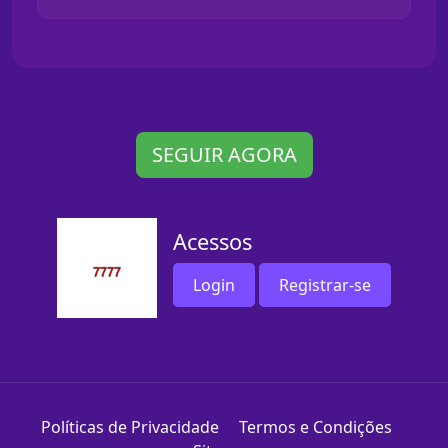
SEGUIR AGORA
Acessos
Login
Registrar-se
Políticas de Privacidade
Termos e Condições