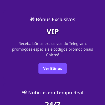
🎁 Bônus Exclusivos
VIP
Receba bônus exclusivos do Telegram,
promoções especiais e códigos promocionais
únicos!
Ver Bônus
📢 Notícias em Tempo Real
24/7