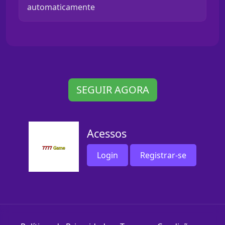
automaticamente
SEGUIR AGORA
Acessos
Login
Registrar-se