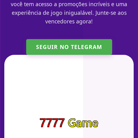
você tem acesso a promoções incríveis e uma
experiência de jogo inigualável. Junte-se aos
vencedores agora!
SEGUIR NO TELEGRAM