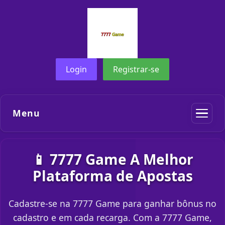
Login
Registrar-se
Menu
📱 7777 Game A Melhor
Plataforma de Apostas
Cadastre-se na 7777 Game para ganhar bônus no
cadastro e em cada recarga. Com a 7777 Game,