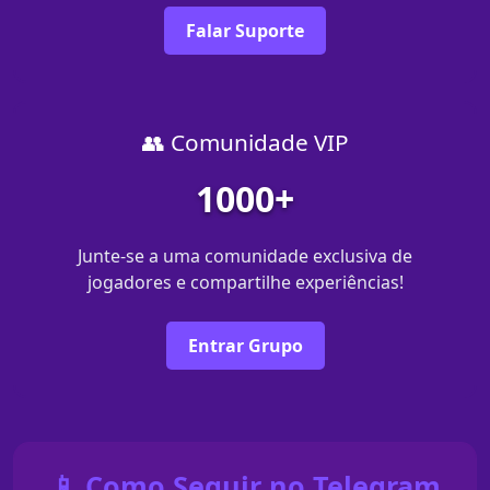
Falar Suporte
👥 Comunidade VIP
1000+
Junte-se a uma comunidade exclusiva de
jogadores e compartilhe experiências!
Entrar Grupo
📱 Como Seguir no Telegram