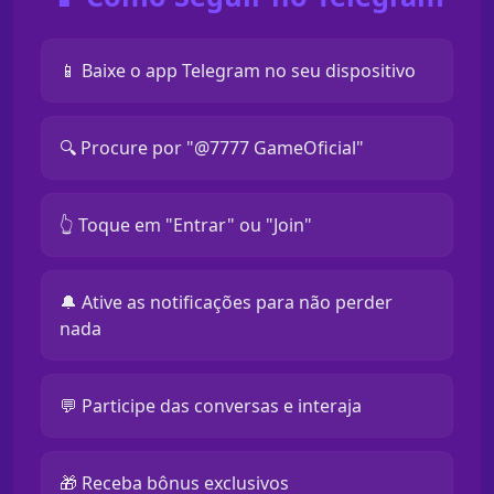
📱 Baixe o app Telegram no seu dispositivo
🔍 Procure por "@7777 GameOficial"
👆 Toque em "Entrar" ou "Join"
🔔 Ative as notificações para não perder
nada
💬 Participe das conversas e interaja
🎁 Receba bônus exclusivos