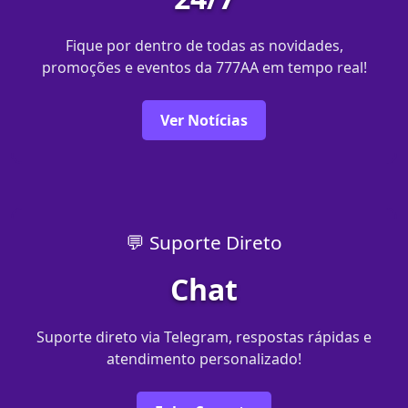
Fique por dentro de todas as novidades,
promoções e eventos da 777AA em tempo real!
Ver Notícias
💬 Suporte Direto
Chat
Suporte direto via Telegram, respostas rápidas e
atendimento personalizado!