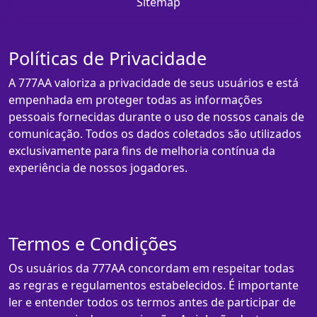
Sitemap
Políticas de Privacidade
A 777AA valoriza a privacidade de seus usuários e está
empenhada em proteger todas as informações
pessoais fornecidas durante o uso de nossos canais de
comunicação. Todos os dados coletados são utilizados
exclusivamente para fins de melhoria contínua da
experiência de nossos jogadores.
Termos e Condições
Os usuários da 777AA concordam em respeitar todas
as regras e regulamentos estabelecidos. É importante
ler e entender todos os termos antes de participar de