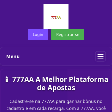
Login
Registrar-se
Menu
📱 777AA A Melhor Plataforma
de Apostas
Cadastre-se na 777AA para ganhar bônus no
cadastro e em cada recarga. Com a 777AA, você