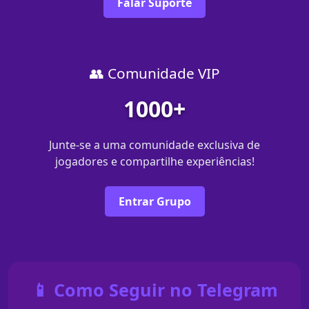
Falar Suporte
👥 Comunidade VIP
1000+
Junte-se a uma comunidade exclusiva de
jogadores e compartilhe experiências!
Entrar Grupo
📱 Como Seguir no Telegram