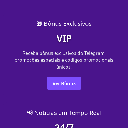
🎁 Bônus Exclusivos
VIP
Receba bônus exclusivos do Telegram,
promoções especiais e códigos promocionais
únicos!
Ver Bônus
📢 Notícias em Tempo Real
24/7