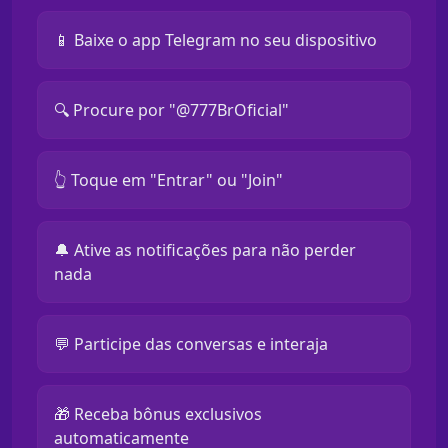
📱 Baixe o app Telegram no seu dispositivo
🔍 Procure por "@777BrOficial"
👆 Toque em "Entrar" ou "Join"
🔔 Ative as notificações para não perder
nada
💬 Participe das conversas e interaja
🎁 Receba bônus exclusivos
automaticamente