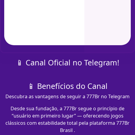
📱 Canal Oficial no Telegram!
📱 Benefícios do Canal
Descubra as vantagens de seguir a 777Br no Telegram
Desde sua fundação, a 777Br segue o princípio de
“usuário em primeiro lugar” — oferecendo jogos
clássicos com estabilidade total pela plataforma 777Br
Brasil .