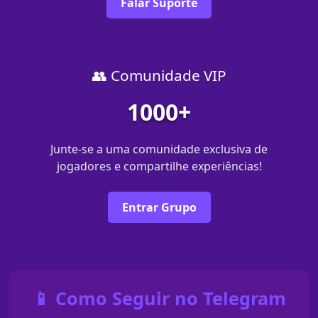
Falar Suporte
👥 Comunidade VIP
1000+
Junte-se a uma comunidade exclusiva de
jogadores e compartilhe experiências!
Entrar Grupo
📱 Como Seguir no Telegram