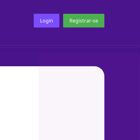
Login
Registrar-se