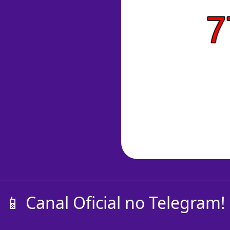
📱 Canal Oficial no Telegram!