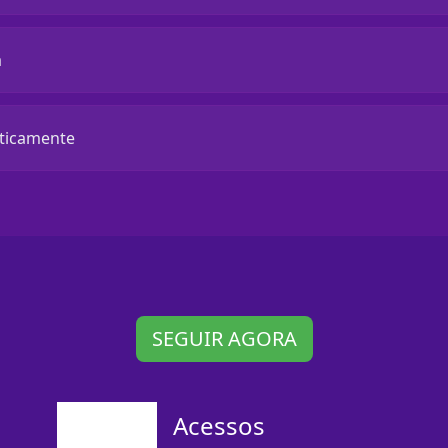
a
aticamente
SEGUIR AGORA
Acessos