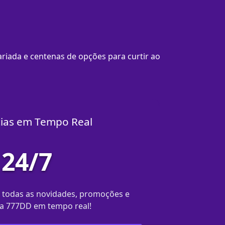
ariada e centenas de opções para curtir ao
cias em Tempo Real
24/7
e todas as novidades, promoções e
a 777DD em tempo real!