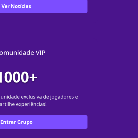
Ver Notícias
Comunidade VIP
1000+
unidade exclusiva de jogadores e
rtilhe experiências!
Entrar Grupo