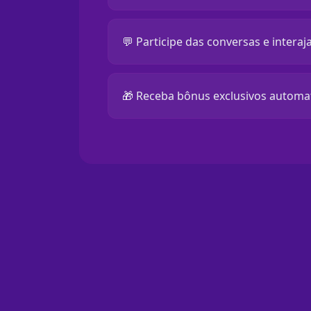
💬 Participe das conversas e interaj
🎁 Receba bônus exclusivos autom