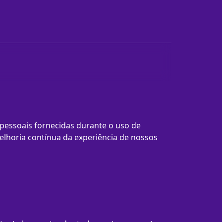
pessoais fornecidas durante o uso de
elhoria contínua da experiência de nossos