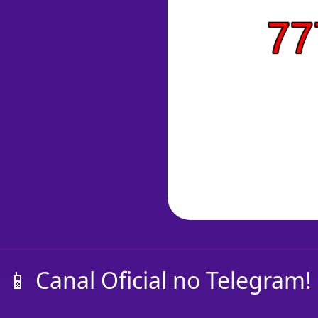
📱 Canal Oficial no Telegram!