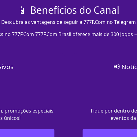
📱 Benefícios do Canal
Descubra as vantagens de seguir a 777F.Com no Telegram
assino 777F.Com 777F.Com Brasil oferece mais de 300 jogos —
sivos
📢 Notí
m, promoções especiais
Fique por dentro d
s únicos!
eventos da