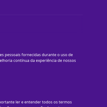
es pessoais fornecidas durante o uso de
elhoria contínua da experiência de nossos
ortante ler e entender todos os termos