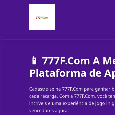
📱 777F.Com A M
Plataforma de A
Cadastre-se na 777F.Com para ganhar b
cada recarga. Com a 777F.Com, você te
incríveis e uma experiência de jogo inig
vencedores agora!