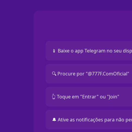
📱 Baixe o app Telegram no seu disp
🔍 Procure por "@777F.ComOficial"
👆 Toque em "Entrar" ou "Join"
🔔 Ative as notificações para não p