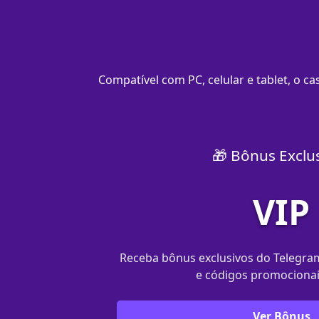
Compatível com PC, celular e tablet, o c
🎁 Bônus Exclu
VIP
Receba bônus exclusivos do Telegra
e códigos promocionai
Ver Bônus