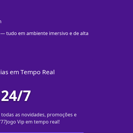
m
k — tudo em ambiente imersivo e de alta
cias em Tempo Real
24/7
e todas as novidades, promoções e
777Jogo Vip em tempo real!