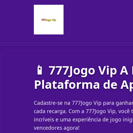
📱 777Jogo Vip A
Plataforma de A
Cadastre-se na 777Jogo Vip para ganha
cada recarga. Com a 777Jogo Vip, você
incríveis e uma experiência de jogo inig
vencedores agora!