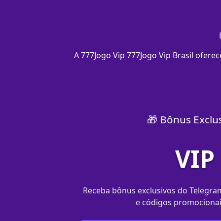
A 777Jogo Vip 777Jogo Vip Brasil ofere
🎁 Bônus Exclu
VIP
Receba bônus exclusivos do Telegra
e códigos promocionai