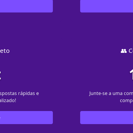
reto
👥 
t
espostas rápidas e
Junte-se a uma com
lizado!
compa
e