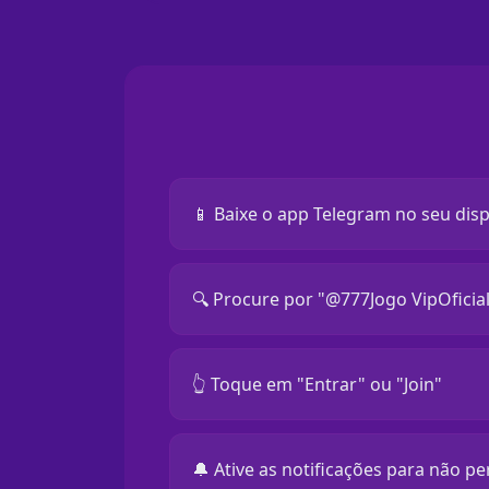
📱 Baixe o app Telegram no seu disp
🔍 Procure por "@777Jogo VipOficia
👆 Toque em "Entrar" ou "Join"
🔔 Ative as notificações para não p