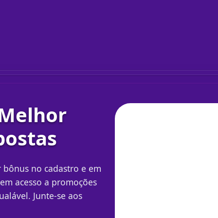
 Melhor
postas
r bônus no cadastro e em
 tem acesso a promoções
ualável. Junte-se aos